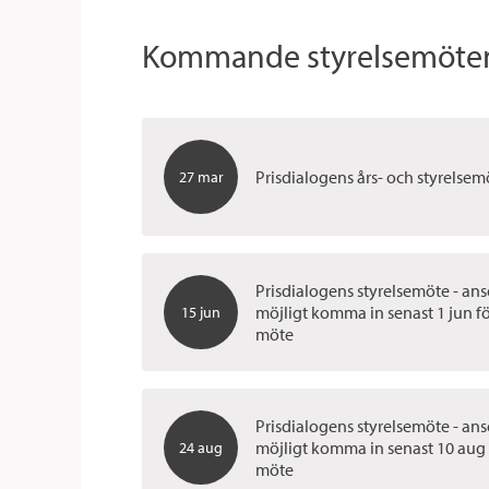
Kommande styrelsemöten
Prisdialogens års- och styrelsem
27 mar
Prisdialogens styrelsemöte - an
möjligt komma in senast 1 jun f
15 jun
möte
Prisdialogens styrelsemöte - an
möjligt komma in senast 10 aug 
24 aug
möte