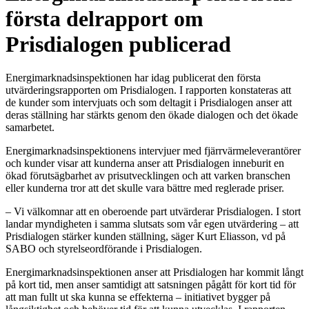
första delrapport om
Prisdialogen publicerad
Energimarknadsinspektionen har idag publicerat den första
utvärderingsrapporten om Prisdialogen. I rapporten konstateras att
de kunder som intervjuats och som deltagit i Prisdialogen anser att
deras ställning har stärkts genom den ökade dialogen och det ökade
samarbetet.
Energimarknadsinspektionens intervjuer med fjärrvärmeleverantörer
och kunder visar att kunderna anser att Prisdialogen inneburit en
ökad förutsägbarhet av prisutvecklingen och att varken branschen
eller kunderna tror att det skulle vara bättre med reglerade priser.
– Vi välkomnar att en oberoende part utvärderar Prisdialogen. I stort
landar myndigheten i samma slutsats som vår egen utvärdering – att
Prisdialogen stärker kunden ställning, säger Kurt Eliasson, vd på
SABO och styrelseordförande i Prisdialogen.
Energimarknadsinspektionen anser att Prisdialogen har kommit långt
på kort tid, men anser samtidigt att satsningen pågått för kort tid för
att man fullt ut ska kunna se effekterna – initiativet bygger på