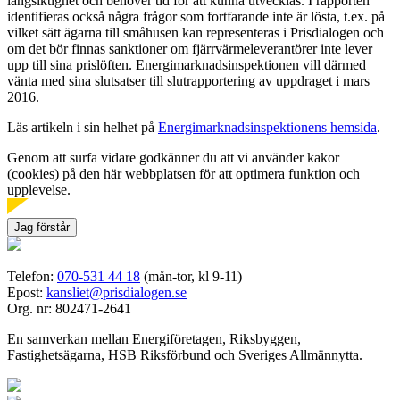
långsiktighet och behöver tid för att kunna utvecklas. I rapporten
identifieras också några frågor som fortfarande inte är lösta, t.ex. på
vilket sätt ägarna till småhusen kan representeras i Prisdialogen och
om det bör finnas sanktioner om fjärrvärmeleverantörer inte lever
upp till sina prislöften. Energimarknadsinspektionen vill därmed
vänta med sina slutsatser till slutrapportering av uppdraget i mars
2016.
Läs artikeln i sin helhet på
Energimarknadsinspektionens hemsida
.
Genom att surfa vidare godkänner du att vi använder kakor
(cookies) på den här webbplatsen för att optimera funktion och
upplevelse.
Jag förstår
Telefon:
070-531 44 18
(mån-tor, kl 9-11)
Epost:
kansliet@prisdialogen.se
Org. nr: 802471-2641
En samverkan mellan Energiföretagen, Riksbyggen,
Fastighetsägarna, HSB Riksförbund och Sveriges Allmännytta.