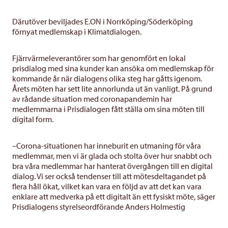
Därutöver beviljades E.ON i Norrköping/Söderköping
förnyat medlemskap i Klimatdialogen.
Fjärrvärmeleverantörer som har genomfört en lokal
prisdialog med sina kunder kan ansöka om medlemskap för
kommande år när dialogens olika steg har gåtts igenom.
Årets möten har sett lite annorlunda ut än vanligt. På grund
av rådande situation med coronapandemin har
medlemmarna i Prisdialogen fått ställa om sina möten till
digital form.
–Corona-situationen har inneburit en utmaning för våra
medlemmar, men vi är glada och stolta över hur snabbt och
bra våra medlemmar har hanterat övergången till en digital
dialog. Vi ser också tendenser till att mötesdeltagandet på
flera håll ökat, vilket kan vara en följd av att det kan vara
enklare att medverka på ett digitalt än ett fysiskt möte, säger
Prisdialogens styrelseordförande Anders Holmestig