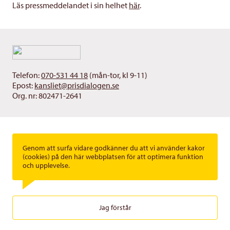
Läs pressmeddelandet i sin helhet
här
.
Telefon:
070-531 44 18
(mån-tor, kl 9-11)
Epost:
kansliet@prisdialogen.se
Org. nr: 802471-2641
Genom att surfa vidare godkänner du att vi använder kakor
(cookies) på den här webbplatsen för att optimera funktion
och upplevelse.
Jag förstår